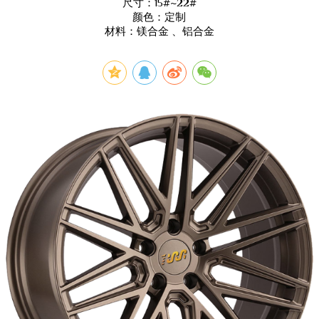
尺寸：15#~22#
颜色：定制
材料：镁合金 、铝合金