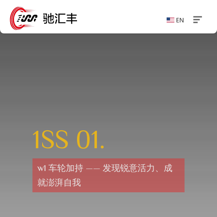
1SS 01.
w1 车轮加持 —— 发现锐意活力、成
就澎湃自我